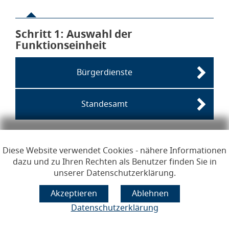
Schritt 1
von 6
: Auswahl der
Funktionseinheit
Bürgerdienste
Standesamt
Links zur Hilfe, Impressum, Datenschutzerklärung, Erklärun
Diese Website verwendet Cookies - nähere Informationen
Hilfe
Impressum
Datenschutzerklärung
dazu und zu Ihren Rechten als Benutzer finden Sie in
Erklärung zur Barrierefreiheit
Lizenzen
unserer Datenschutzerklärung.
Öffnet im Dialogfenster.
Ihre Sitzung läuft aus in
60
Minuten
Hauptregion der Seite anspr
Datenschutzerklärung